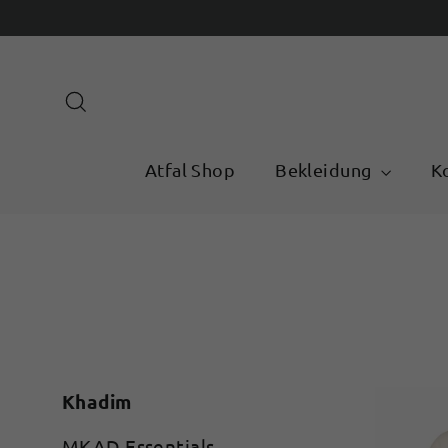
Direkt
zum
Inhalt
Suche
Atfal Shop
Bekleidung
K
Khadim
MKAD Essentials