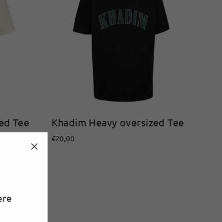
ed Tee
Khadim Heavy oversized Tee
€20,00
"Schließen
(Esc)"
ere