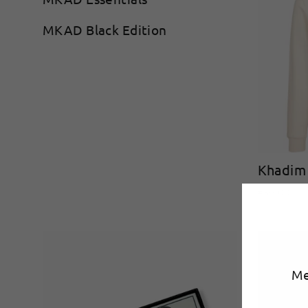
MKAD Black Edition
Khadim
€36,00
Me