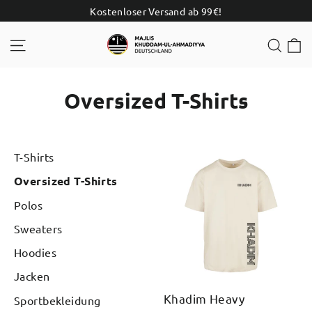
Direkt
Kostenloser Versand ab 99€!
zum
E
Seitennavigation
Such
Inhalt
Oversized T-Shirts
T-Shirts
Oversized T-Shirts
Polos
Sweaters
Hoodies
Jacken
Khadim Heavy
Sportbekleidung