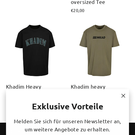
oversized Tee
€20,00
Khadim Heavy
Khadim heavy
oversized Tee
oversized tee
€20,00
€18,00
"Sch
Exklusive Vorteile
(Esc)
Melden Sie sich für unseren Newsletter an,
um weitere Angebote zu erhalten.
RECHTLICHES