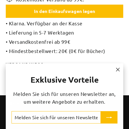
In den Einkaufswagen legen
• Klarna. Verfügbar an der Kasse
• Lieferung in 5-7 Werktagen
• Versandkostenfrei ab 99€
• Mindestbestellwert: 20€ (0€ für Bücher)
VERSANDINFOS
"Sch
Exklusive Vorteile
(Esc)
Melden Sie sich für unseren Newsletter an,
um weitere Angebote zu erhalten.
RECHTLICHES
MELDEN
ABONNIEREN
SIE
HAUPTMENÜ
SICH
FÜR