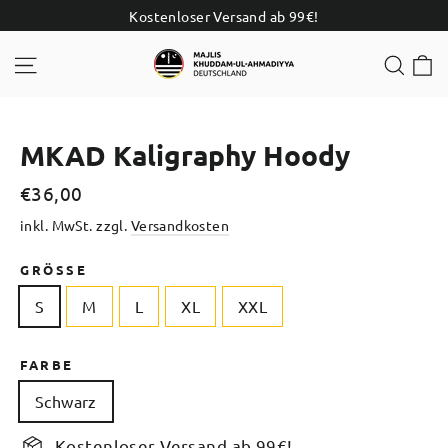
Direkt
Kostenloser Versand ab 99€!
zum
E
Seitennavigation
Such
Inhalt
MKAD Kaligraphy Hoody
Normaler
€36,00
Preis
inkl. MwSt. zzgl.
Versandkosten
GRÖSSE
S
M
L
XL
XXL
FARBE
Schwarz
Kostenloser Versand ab 99€!